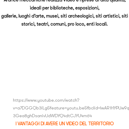
Arance meccaniche realizza video e riprese di alta qualità,
ideali per biblioteche, esposizioni,
gallerie, luoghi d’arte, musei, siti archeologici, siti artistici, siti
storici, teatri, comuni, pro loco, enti locali.
https://www.youtube.com/watch?
v=a7DGGQb3iLg&feature=youtu.be&fbclid=IwAR1HYPUw
3Gea8ghDsanivUdWDYQ4dtCJYU4m64
I VANTAGGI DI AVERE UN VIDEO DEL TERRITORIO