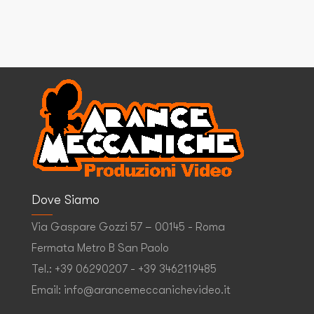
Dove Siamo
Via Gaspare Gozzi 57 – 00145 - Roma
Fermata Metro B San Paolo
Tel.: +39 06290207 - +39 3462119485
Email: info@arancemeccanichevideo.it